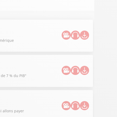
umérique
e de 7 % du PIB"
i allons payer