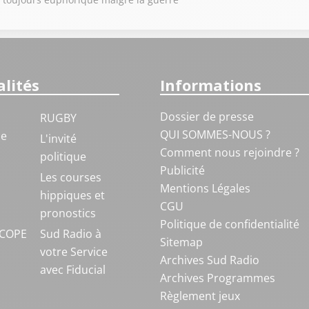
lités
Informations
Dossier de presse
RUGBY
QUI SOMMES-NOUS ?
ue
L'invité
Comment nous rejoindre ?
politique
Publicité
S
Les courses
Mentions Légales
hippiques et
CGU
pronostics
Politique de confidentialité
COPE
Sud Radio à
Sitemap
votre Service
Archives Sud Radio
avec Fiducial
Archives Programmes
Règlement jeux