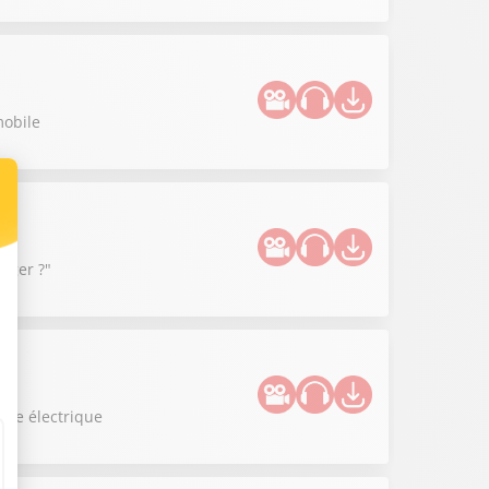
mobile
anger ?"
uce électrique