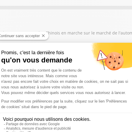
 grand contournement des Chinois en marche sur le marché de l'auto
nous parle de l'arrivée en Bourse Space X : "Pourquoi ça va tout ch
se penche sur le cas de Ferrari qui suscite la polémique avec la L