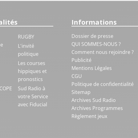
lités
Informations
Dossier de presse
RUGBY
QUI SOMMES-NOUS ?
ue
L'invité
Comment nous rejoindre ?
politique
Publicité
S
Les courses
Mentions Légales
hippiques et
CGU
pronostics
Politique de confidentialité
COPE
Sud Radio à
Sitemap
votre Service
Archives Sud Radio
avec Fiducial
Archives Programmes
Règlement jeux