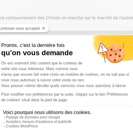
 grand contournement des Chinois en marche sur le marché de l'auto
nous parle de l'arrivée en Bourse Space X : "Pourquoi ça va tout ch
se penche sur le cas de Ferrari qui suscite la polémique avec la L