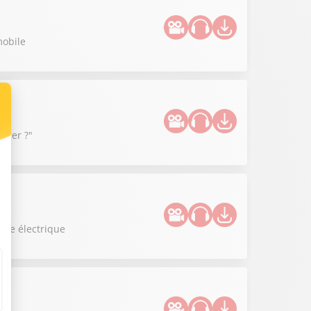
mobile
anger ?"
uce électrique