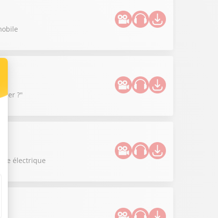
mobile
anger ?"
uce électrique