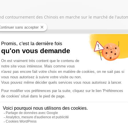
 grand contournement des Chinois en marche sur le marché de l'auto
nous parle de l'arrivée en Bourse Space X : "Pourquoi ça va tout ch
se penche sur le cas de Ferrari qui suscite la polémique avec la L