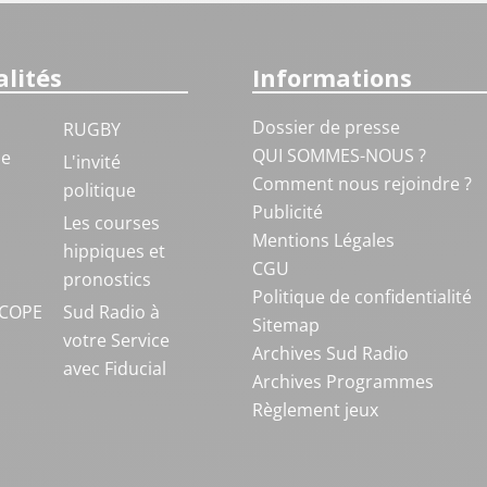
lités
Informations
Dossier de presse
RUGBY
QUI SOMMES-NOUS ?
ue
L'invité
Comment nous rejoindre ?
politique
Publicité
S
Les courses
Mentions Légales
hippiques et
CGU
pronostics
Politique de confidentialité
COPE
Sud Radio à
Sitemap
votre Service
Archives Sud Radio
avec Fiducial
Archives Programmes
Règlement jeux