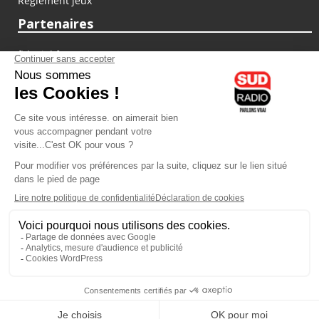
Règlement jeux
Partenaires
fiducial.fr
lyoncapitale.fr
olympique-et-lyonnais.com
L'application Iphone / Android
Téléchargez l'application
Les cookies
Gestion des cookies
Crédit photos : ©Sud Radio / Pierre Olivier
15H00
-
16H00
16H00 - 17H00
Jacques Pessis
Marie