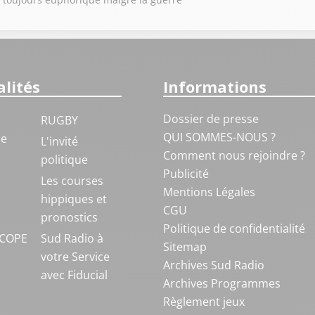
lités
Informations
Dossier de presse
RUGBY
QUI SOMMES-NOUS ?
ue
L'invité
Comment nous rejoindre ?
politique
Publicité
S
Les courses
Mentions Légales
hippiques et
CGU
pronostics
Politique de confidentialité
COPE
Sud Radio à
Sitemap
votre Service
Archives Sud Radio
avec Fiducial
Archives Programmes
Règlement jeux