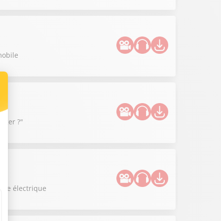
mobile
anger ?"
uce électrique