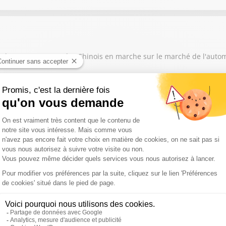
 grand contournement des Chinois en marche sur le marché de l'auto
nous parle de l'arrivée en Bourse Space X : "Pourquoi ça va tout ch
se penche sur le cas de Ferrari qui suscite la polémique avec la L