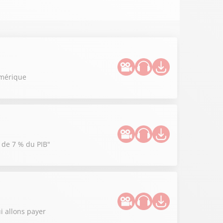
umérique
e de 7 % du PIB"
i allons payer