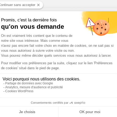
e qualifie pour une nouvelle demi-finale / Canicule : 9 département
in définitivement adopté
es sinistrés sont toujours en attente d'indemnisation / Canicule : 
 contre l'Iran
 les Pyrénées-Orientales / Attentats à Damas : Macron appelle à "ê