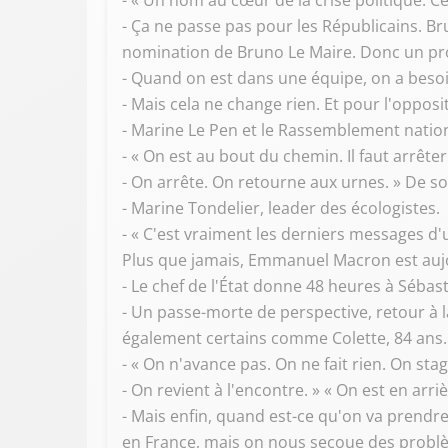
- « Un nom au cœur de la crise politique. 
- Ça ne passe pas pour les Républicains. Bruno
nomination de Bruno Le Maire. Donc un pr
- Quand on est dans une équipe, on a besoin
- Mais cela ne change rien. Et pour l'opposit
- Marine Le Pen et le Rassemblement natio
- « On est au bout du chemin. Il faut arrêter
- On arrête. On retourne aux urnes. » De 
- Marine Tondelier, leader des écologistes.
- « C'est vraiment les derniers messages d
Plus que jamais, Emmanuel Macron est auj
- Le chef de l'État donne 48 heures à Sébas
- Un passe-morte de perspective, retour à l
également certains comme Colette, 84 ans.
- « On n'avance pas. On ne fait rien. On sta
- On revient à l'encontre. » « On est en arr
- Mais enfin, quand est-ce qu'on va prendre
en France, mais on nous secoue des probl