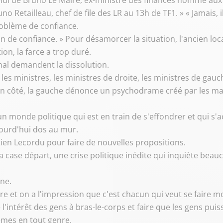
Celui de Bruno Le Maire, ex-ministre des finances nommé au
 Retailleau, chef de file des LR au 13h de TF1. » « Jamais, il n
oblème de confiance.
 de confiance. » Pour désamorcer la situation, l'ancien loc
ion, la farce a trop duré.
nal demandent la dissolution.
 les ministres, les ministres de droite, les ministres de gauc
son côté, la gauche dénonce un psychodrame créé par les ma
'un monde politique qui est en train de s'effondrer et qui 
ourd'hui dos au mur.
tien Lecordu pour faire de nouvelles propositions.
a case départ, une crise politique inédite qui inquiète beau
gne.
ière et on a l'impression que c'est chacun qui veut se faire m
 l'intérêt des gens à bras-le-corps et faire que les gens pu
èmes en tout genre.