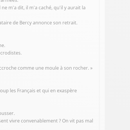
x armées.
e m'a dit, il m'a caché, qu'il y aurait la
ataire de Bercy annonce son retrait.
he.
crodistes.
s'accroche comme une moule à son rocher. »
coup les Français et qui en exaspère
ousser.
issent vivre convenablement ? On vit pas mal