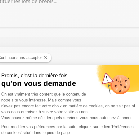
tuer les lots de brebis...
it finalement la boucherie puis la charcuterie. Aujourd’hui, avec so
oduits locaux et un savoir-faire transmis par de grands artisans.
e d’Oléron, Nicolas Mureau a su innover face à la hausse des temp