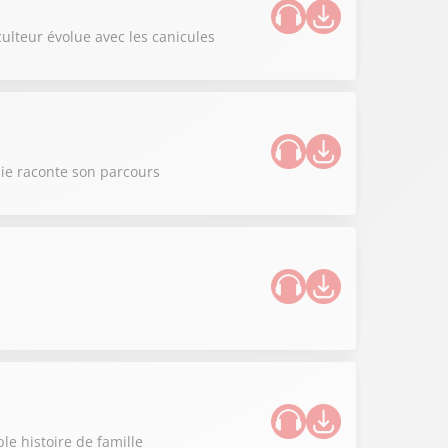
iculteur évolue avec les canicules
nie raconte son parcours
le histoire de famille