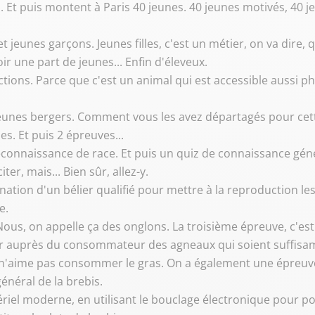
s. Et puis montent à Paris 40 jeunes. 40 jeunes motivés, 40 je
et jeunes garçons. Jeunes filles, c'est un métier, on va dire, 
ir une part de jeunes... Enfin d'éleveux.
tions. Parce que c'est un animal qui est accessible aussi p
 Jeunes bergers. Comment vous les avez départagés pour cette
es. Et puis 2 épreuves...
onnaissance de race. Et puis un quiz de connaissance général
ter, mais... Bien sûr, allez-y.
ination d'un bélier qualifié pour mettre à la reproduction le
e.
. Nous, on appelle ça des onglons. La troisième épreuve, c'es
r auprès du consommateur des agneaux qui soient suffisa
n'aime pas consommer le gras. On a également une épreuve 
énéral de la brebis.
iel moderne, en utilisant le bouclage électronique pour pouvo