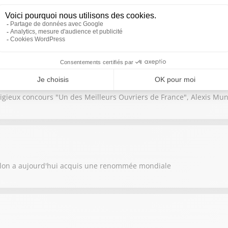
ruches et faire face à des récoltes de miel en baisse : le métier d'ap
igieux concours "Un des Meilleurs Ouvriers de France", Alexis Mu
llon a aujourd'hui acquis une renommée mondiale