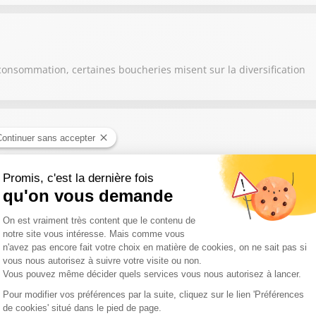
consommation, certaines boucheries misent sur la diversification
nte à lui seul le savoir-faire de toute une région
s, les éleveurs et agriculteurs s'adaptent en modifiant leurs prati