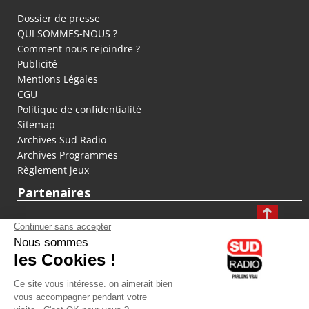
Dossier de presse
QUI SOMMES-NOUS ?
Comment nous rejoindre ?
Publicité
Mentions Légales
CGU
Politique de confidentialité
Sitemap
Archives Sud Radio
Archives Programmes
Règlement jeux
Partenaires
fiducial.fr
lyoncapitale.fr
olympique-et-lyonnais.com
L'application Iphone / Android