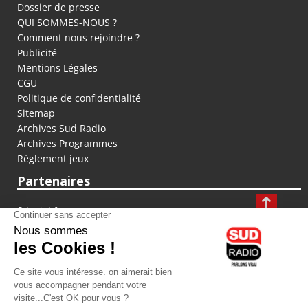
Dossier de presse
QUI SOMMES-NOUS ?
Comment nous rejoindre ?
Publicité
Mentions Légales
CGU
Politique de confidentialité
Sitemap
Archives Sud Radio
Archives Programmes
Règlement jeux
Partenaires
fiducial.fr
lyoncapitale.fr
olympique-et-lyonnais.com
L'application Iphone / Android
Téléchargez l'application