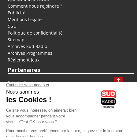
Comment nous rejoindre ?
Publicité
Mentions Légales
CGU
Politique de confidentialité
Sitemap
Archives Sud Radio
Archives Programmes
Règlement jeux
Partenaires
fiducial.fr
lyoncapitale.fr
olympique-et-lyonnais.com
L'application Iphone / Android
Téléchargez l'application