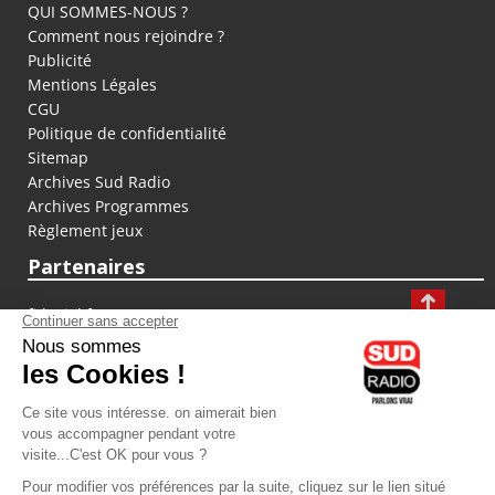
QUI SOMMES-NOUS ?
Comment nous rejoindre ?
Publicité
Mentions Légales
CGU
Politique de confidentialité
Sitemap
Archives Sud Radio
Archives Programmes
Règlement jeux
Partenaires
fiducial.fr
lyoncapitale.fr
olympique-et-lyonnais.com
L'application Iphone / Android
Téléchargez l'application