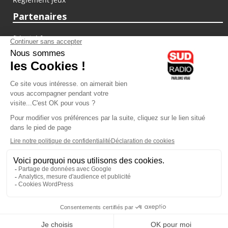
Partenaires
fiducial.fr
lyoncapitale.fr
olympique-et-lyonnais.com
L'application Iphone / Android
Téléchargez l'application
Les cookies
Gestion des cookies
Crédit photos : ©Sud Radio / Pierre Olivier
03H00
-
06H00
05H00 - 07H00
Noémie Halioua
Jon Rakotozafy