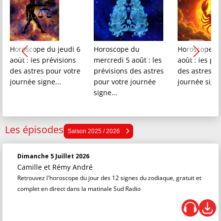
Horoscope du jeudi 6
Horoscope du
Horoscope d
août : les prévisions
mercredi 5 août : les
août : les pr
des astres pour votre
prévisions des astres
des astres p
journée signe...
pour votre journée
journée signe
signe...
Les épisodes
Saison 2025 / 2026
Saison 2025 / 2026
Saison 2024 / 2025
Dimanche 5 Juillet 2026
Saison 2023 / 2024
Camille et Rémy André
Saison 2022 / 2023
Retrouvez l'horoscope du jour des 12 signes du zodiaque, gratuit et
complet en direct dans la matinale Sud Radio
Saison 2021 / 2022