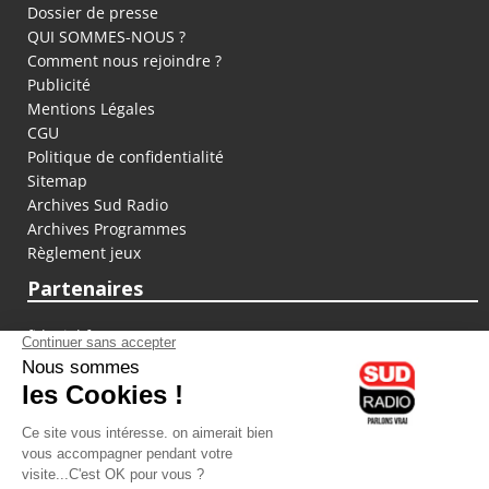
Dossier de presse
QUI SOMMES-NOUS ?
Comment nous rejoindre ?
Publicité
Mentions Légales
CGU
Politique de confidentialité
Sitemap
Archives Sud Radio
Archives Programmes
Règlement jeux
Partenaires
fiducial.fr
lyoncapitale.fr
olympique-et-lyonnais.com
L'application Iphone / Android
Téléchargez l'application