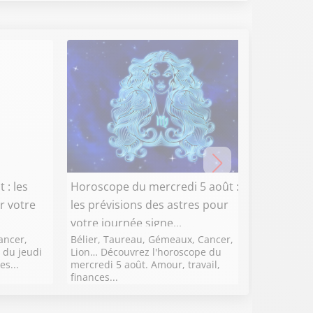
 : les
Horoscope du mercredi 5 août :
Horosc
r votre
les prévisions des astres pour
prévis
votre journée signe...
journée
ancer,
Bélier, Taureau, Gémeaux, Cancer,
Bélier,
 du jeudi
Lion… Découvrez l'horoscope du
Lion… D
es...
mercredi 5 août. Amour, travail,
4 août. 
finances...