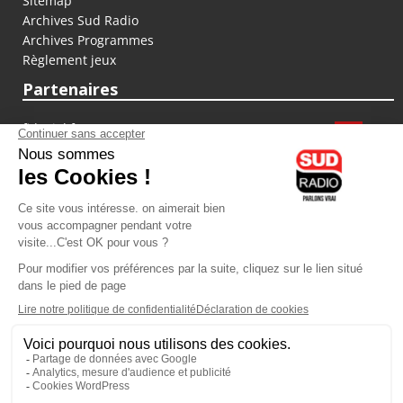
Sitemap
Archives Sud Radio
Archives Programmes
Règlement jeux
Partenaires
fiducial.fr
lyoncapitale.fr
olympique-et-lyonnais.com
L'application Iphone / Android
Téléchargez l'application
Les cookies
Gestion des cookies
Crédit photos : ©Sud Radio / Pierre Olivier