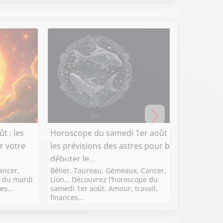
t : les
Horoscope du samedi 1er août :
Horosc
r votre
les prévisions des astres pour bien
les pr
débuter le...
conclur
ancer,
Bélier, Taureau, Gémeaux, Cancer,
Bélier,
e du mardi
Lion… Découvrez l'horoscope du
Lion… D
es...
samedi 1er août. Amour, travail,
vendredi
finances...
argent..