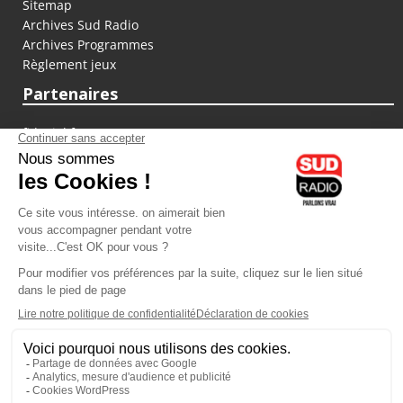
Sitemap
Archives Sud Radio
Archives Programmes
Règlement jeux
Partenaires
fiducial.fr
lyoncapitale.fr
olympique-et-lyonnais.com
L'application Iphone / Android
Téléchargez l'application
Les cookies
Gestion des cookies
Crédit photos : ©Sud Radio / Pierre Olivier