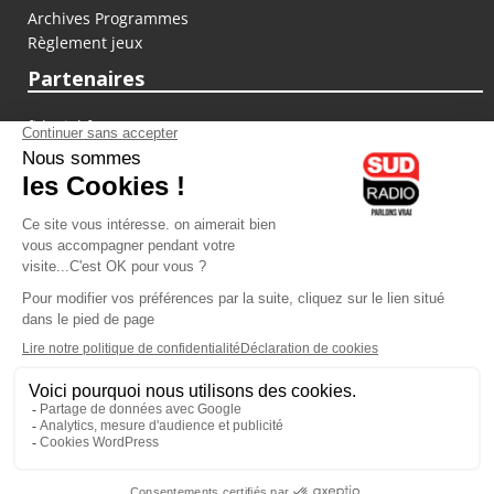
Archives Programmes
Règlement jeux
Partenaires
fiducial.fr
lyoncapitale.fr
olympique-et-lyonnais.com
L'application Iphone / Android
Téléchargez l'application
Les cookies
Gestion des cookies
Crédit photos : ©Sud Radio / Pierre Olivier