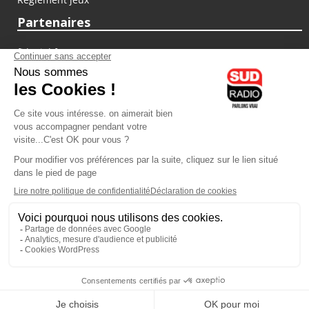
Partenaires
fiducial.fr
lyoncapitale.fr
olympique-et-lyonnais.com
L'application Iphone / Android
Téléchargez l'application
Les cookies
Gestion des cookies
Crédit photos : ©Sud Radio / Pierre Olivier
03H00
-
06H00
06H00 - 07H00
Noémie Halioua
Laurence Péraud