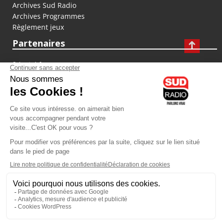
Archives Sud Radio
Archives Programmes
Règlement jeux
Partenaires
fiducial.fr
lyoncapitale.fr
olympique-et-lyonnais.com
L'application Iphone / Android
Téléchargez l'application
Les cookies
Gestion des cookies
Crédit photos : ©Sud Radio / Pierre Olivier