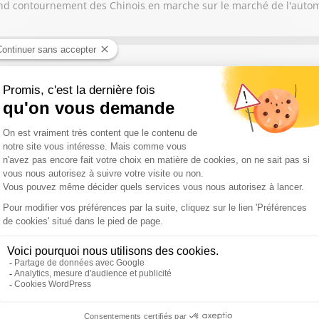
 grand contournement des Chinois en marche sur le marché de l'auto
nous parle de l'arrivée en Bourse Space X : "Pourquoi ça va tout ch
se penche sur le cas de Ferrari qui suscite la polémique avec la L
d'intérêt atteignent de nouveaux records !