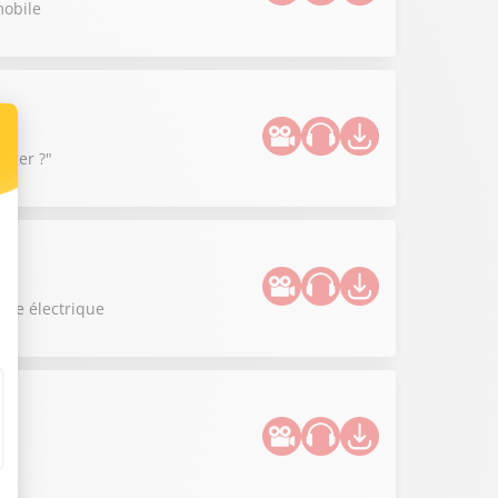
mobile
anger ?"
uce électrique