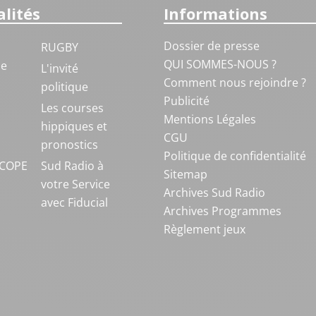
lités
Informations
Dossier de presse
RUGBY
QUI SOMMES-NOUS ?
ue
L'invité
Comment nous rejoindre ?
politique
Publicité
S
Les courses
Mentions Légales
hippiques et
CGU
pronostics
Politique de confidentialité
COPE
Sud Radio à
Sitemap
votre Service
Archives Sud Radio
avec Fiducial
Archives Programmes
Règlement jeux