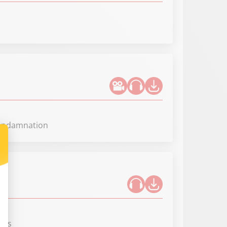
 condamnation
fois