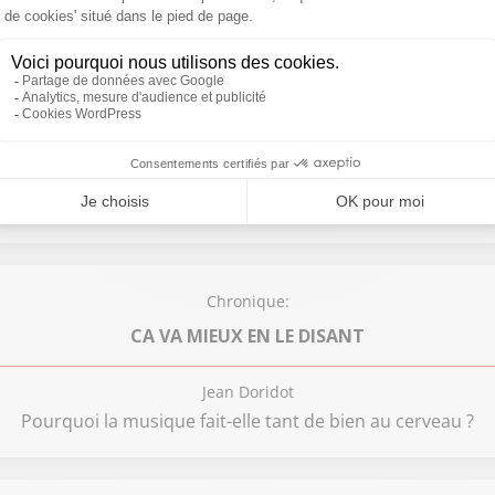
Chronique:
À LA UNE DE SUD RADIO
Maxime Lledo
port national” : Sébastien Lecornu dévoile son plan pour lut
Chronique:
CA VA MIEUX EN LE DISANT
Jean Doridot
Pourquoi la musique fait-elle tant de bien au cerveau ?