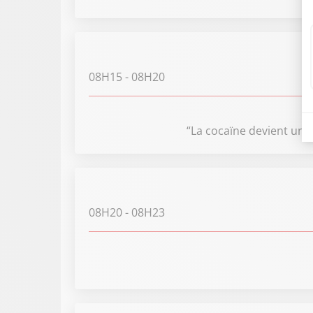
08H15
- 08H20
“La cocaïne devient un s
08H20
- 08H23