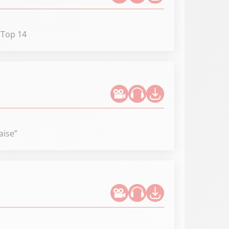
e Top 14
aise”