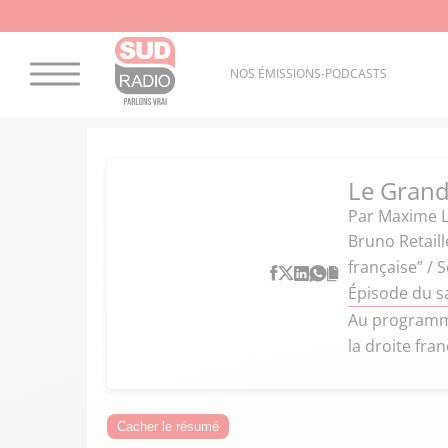
NOS ÉMISSIONS-PODCASTS
Le Gran
Par
Maxime L
Bruno Retaill
française” /
Épisode du s
Au programme 
la droite fra
Cacher le résumé