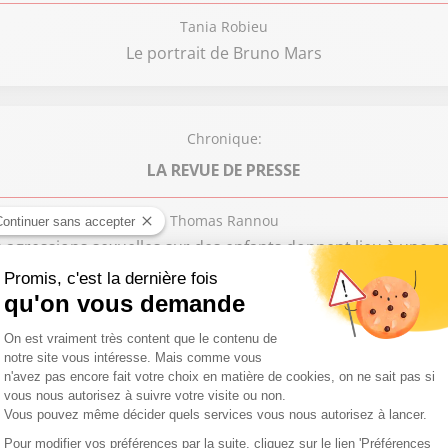
Tania Robieu
Le portrait de Bruno Mars
Chronique:
LA REVUE DE PRESSE
Thomas Rannou
 agressions sexuelles sur des enfants donnent lieu à une
Chronique:
LE JOURNAL DES SPORTS DE 8H
Jules Boscherini
pe du Monde : la "loi Vinicius" appliquée pour la première 