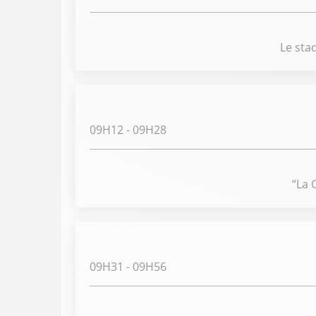
Le stad
09H12
- 09H28
“La 
09H31
- 09H56