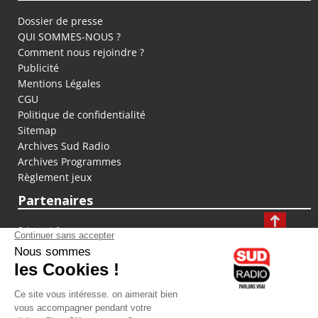
Dossier de presse
QUI SOMMES-NOUS ?
Comment nous rejoindre ?
Publicité
Mentions Légales
CGU
Politique de confidentialité
Sitemap
Archives Sud Radio
Archives Programmes
Règlement jeux
Partenaires
fiducial.fr
lyoncapitale.fr
olympique-et-lyonnais.com
L'application Iphone / Android