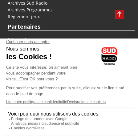
Archives Sud Radio
Archives Programmes
Règlement jeux
Partenaires
fiducial.fr
lyoncapitale.fr
olympique-et-lyonnais.com
L'application Iphone / Android
Téléchargez l'application
Les cookies
Gestion des cookies
Crédit photos : ©Sud Radio / Pierre Olivier