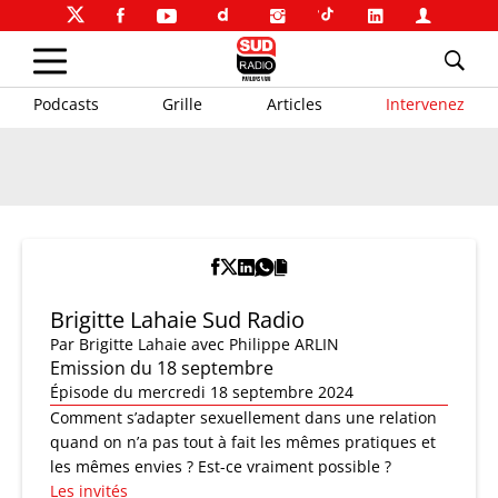
Podcasts
Grille
Articles
Intervenez
Brigitte Lahaie Sud Radio
Par
Brigitte Lahaie
avec Philippe ARLIN
Emission du 18 septembre
Épisode du mercredi 18 septembre 2024
Comment s’adapter sexuellement dans une relation
quand on n’a pas tout à fait les mêmes pratiques et
les mêmes envies ? Est-ce vraiment possible ?
Les invités