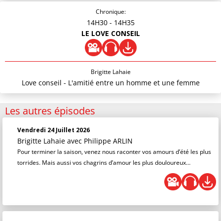
Chronique:
14H30
- 14H35
LE LOVE CONSEIL
Brigitte Lahaie
Love conseil - L'amitié entre un homme et une femme
Les autres épisodes
Vendredi 24 Juillet 2026
Brigitte Lahaie
avec Philippe ARLIN
Pour terminer la saison, venez nous raconter vos amours d’été les plus
torrides. Mais aussi vos chagrins d’amour les plus douloureux…