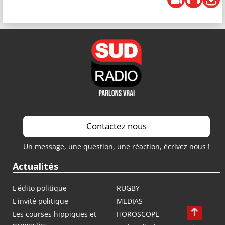
Contactez nous
Un message, une question, une réaction, écrivez nous !
Actualités
L'édito politique
RUGBY
L'invité politique
MEDIAS
Les courses hippiques et
HOROSCOPE