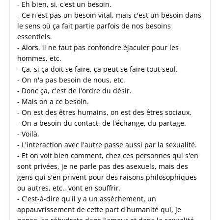
- Eh bien, si, c'est un besoin.
- Ce n'est pas un besoin vital, mais c'est un besoin dans
le sens où ça fait partie parfois de nos besoins
essentiels.
- Alors, il ne faut pas confondre éjaculer pour les
hommes, etc.
- Ça, si ça doit se faire, ça peut se faire tout seul.
- On n'a pas besoin de nous, etc.
- Donc ça, c'est de l'ordre du désir.
- Mais on a ce besoin.
- On est des êtres humains, on est des êtres sociaux.
- On a besoin du contact, de l'échange, du partage.
- Voilà.
- L'interaction avec l'autre passe aussi par la sexualité.
- Et on voit bien comment, chez ces personnes qui s'en
sont privées, je ne parle pas des asexuels, mais des
gens qui s'en privent pour des raisons philosophiques
ou autres, etc., vont en souffrir.
- C'est-à-dire qu'il y a un assèchement, un
appauvrissement de cette part d'humanité qui, je