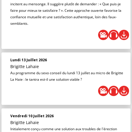
incitent au mensonge. Il suggère plutôt de demander : « Que puis-je
faire pour mieux te satisfaire ? ». Cette approche ouverte favorise la
confiance mutuelle et une satisfaction authentique, loin des faux-
semblants.
Lundi 13 Juillet 2026
Brigitte Lahaie
Au programme du sexo conseil du lundi 13 juillet au micro de Brigitte
La Haie : le tantra est-il une solution viable ?
Vendredi 10 Juillet 2026
Brigitte Lahaie
Initialement conçu comme une solution aux troubles de l'érection