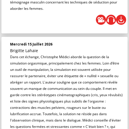
témoignage masculin concernant les techniques de séduction pour
aborder les femmes.
Mercredi 15 Juillet 2026
Brigitte Lahaie
Dans cet échange, Christophe Médici aborde la question de la
simulation orgasmique, principalement chez les femmes. Loin d’être
un outil de manipulation, la simulation est souvent utilisée pour
rassurer le partenaire, éviter une étiquette de « nullité » sexuelle ou
abréger un rapport. L'auteur souligne que ce comportement révèle
souvent un manque de communication au sein du couple. Il met en
garde contre les stéréotypes cinématographiques (cris, yeux révulsés)
et liste des signes physiologiques plus subtils de l'orgasme :
contractions des muscles pelviens, rougeurs sur le buste ou
lubrification accrue. Toutefois, la solution ne réside pas dans
l'observation clinique, mais dans le dialogue. Médici conseille d'éviter
les questions fermées et stressantes comme « C'était bien ? », qui