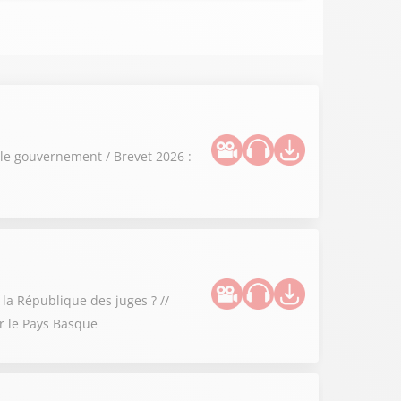
 le gouvernement / Brevet 2026 :
 la République des juges ? //
ur le Pays Basque