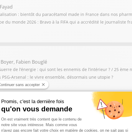
 Fayad
calisation : bientôt du paracétamol made in France dans nos pharma
 du monde 2026 : Bravo à la FIFA qui a accrédité le journaliste f
 Boyer, Fabien Bouglé
erre de l’énergie : qui sont les ennemis de l’intérieur ? / 25 ème n
ès PSG-Arsenal : le vivre ensemble, désormais une utopie ?
e Burkli
de notre ville » : l’affiche de la honte / Présidentielle 2027 : bienv