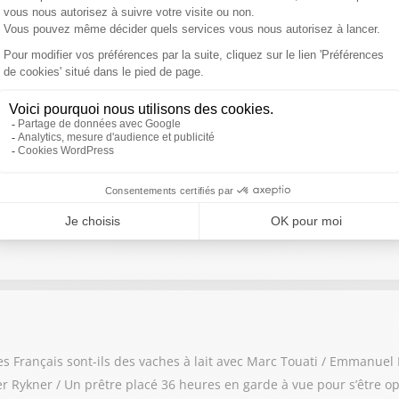
pe Darantière
Dame de Chartres du 23 au 25 mai / « Cadavre de vache plutôt qu’e
aillie d'une députée LFI contre le Canon français.
ierre Colombiès
une mascarade ? La police est-elle davantage au service du pouvoir 
: les Français sont-ils des vaches à lait avec Marc Touati / Emmanue
 Rykner / Un prêtre placé 36 heures en garde à vue pour s’être op