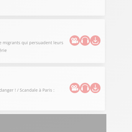
de migrants qui persuadent leurs
érie
danger ! / Scandale à Paris :