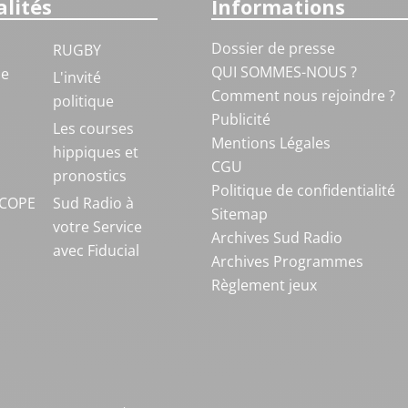
lités
Informations
Dossier de presse
RUGBY
QUI SOMMES-NOUS ?
ue
L'invité
Comment nous rejoindre ?
politique
Publicité
S
Les courses
Mentions Légales
hippiques et
CGU
pronostics
Politique de confidentialité
COPE
Sud Radio à
Sitemap
votre Service
Archives Sud Radio
avec Fiducial
Archives Programmes
Règlement jeux