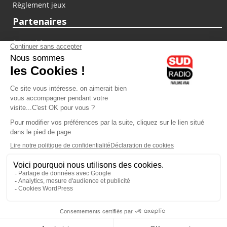
Règlement jeux
Partenaires
fiducial.fr
lyoncapitale.fr
olympique-et-lyonnais.com
L'application Iphone / Android
Téléchargez l'application
Les cookies
Gestion des cookies
Crédit photos : ©Sud Radio / Pierre Olivier
11H00
-
12H00
12H00 - 12H30
Jean-Marie Bordry
Laurent Permasse