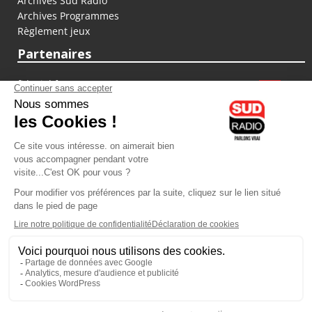
Archives Sud Radio
Archives Programmes
Règlement jeux
Partenaires
fiducial.fr
lyoncapitale.fr
olympique-et-lyonnais.com
L'application Iphone / Android
Téléchargez l'application
Les cookies
Gestion des cookies
Crédit photos : ©Sud Radio / Pierre Olivier