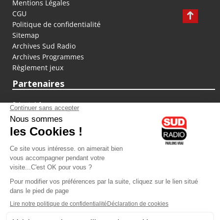
Mentions Légales
CGU
Politique de confidentialité
Sitemap
Archives Sud Radio
Archives Programmes
Règlement jeux
Partenaires
fiducial.fr
lyoncapitale.fr
olympique-et-lyonnais.com
L'application Iphone / Android
Téléchargez l'application
Les cookies
Gestion des cookies