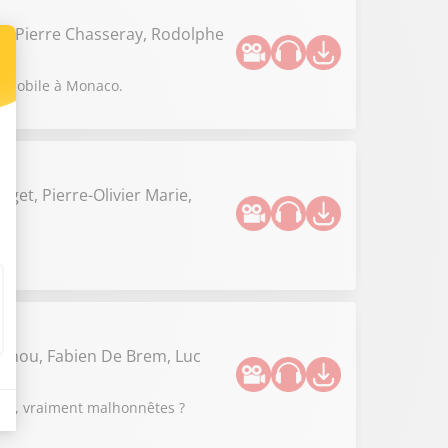
re, Pierre Chasseray, Rodolphe
tomobile à Monaco.
oget, Pierre-Olivier Marie,
ainou, Fabien De Brem, Luc
stes, vraiment malhonnêtes ?