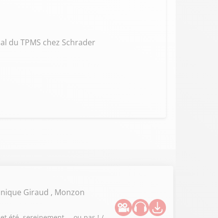
al du TPMS chez Schrader
onique Giraud , Monzon
et été, sereinement … ou pas ! /