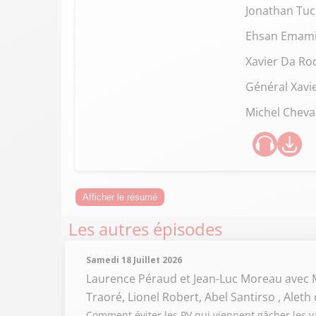
Jonathan Tu
Ehsan Emam
Xavier Da Ro
Général Xavi
Michel Cheva
Afficher le résumé
Les autres épisodes
Samedi 18 Juillet 2026
Laurence Péraud et Jean-Luc Moreau
avec 
Traoré, Lionel Robert, Abel Santirso , Aleth
Comment éviter les PV qui viennent gâcher les va