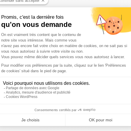
Lionel Robert, Julien Vely, Lionel Haberlé, Alexandra Legend
 avenir des ZFE / Mercedes-Benz fête ses 100 ans et exposition au
athias Delfairière, Manuel Cailliot, Didier Liautaud, Cyrille R
lectrification de la France / les Porsche à moteur avant ont 50 ans
Éric Lemaire, Jean Gadrat , Dominique Stempfel, Moundyr G
société fatigués au volant / essai de la Denza Z9 GT / Les garagi