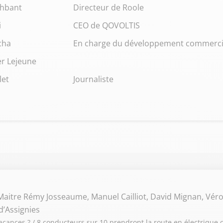
chbant
Directeur de Roole
i
CEO de QOVOLTIS
cha
En charge du développement commerci
er Lejeune
let
Journaliste
Maitre Rémy Josseaume, Manuel Cailliot, David Mignan, Vér
 d’Assignies
cances ? / 8 conducteurs sur 10 prendront la route en électrique c