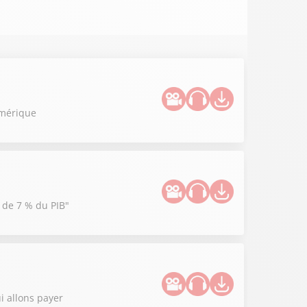
umérique
e de 7 % du PIB"
i allons payer