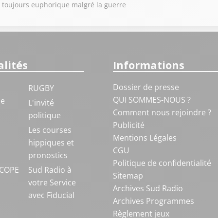
ne toujours euphorique malgré la guerre
lités
Informations
Dossier de presse
RUGBY
QUI SOMMES-NOUS ?
ue
L'invité
Comment nous rejoindre ?
politique
Publicité
S
Les courses
Mentions Légales
hippiques et
CGU
pronostics
Politique de confidentialité
COPE
Sud Radio à
Sitemap
votre Service
Archives Sud Radio
avec Fiducial
Archives Programmes
Règlement jeux