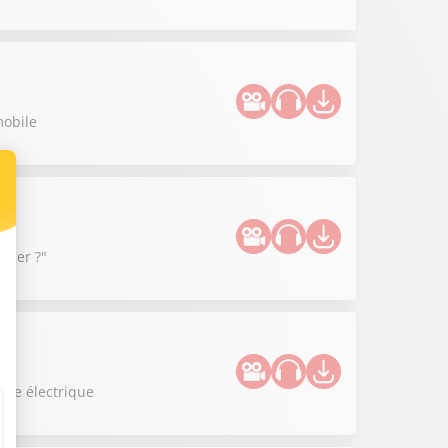
mobile
anger ?"
uce électrique