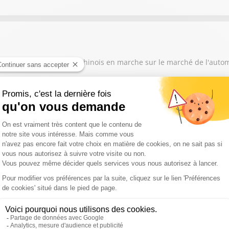
 grand contournement des Chinois en marche sur le marché de l'auto
nous parle de l'arrivée en Bourse Space X : "Pourquoi ça va tout ch
se penche sur le cas de Ferrari qui suscite la polémique avec la L