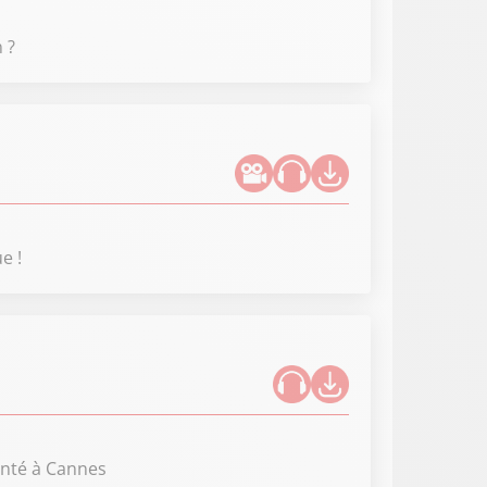
 ?
e !
enté à Cannes