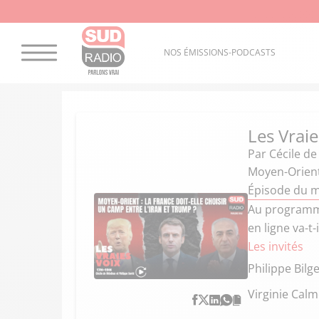
NOS ÉMISSIONS-PODCASTS
Les Vraie
Par
Cécile de
Moyen-Orient 
Épisode du m
Au programme
en ligne va-t
Les invités
Philippe Bilg
Virginie Calm