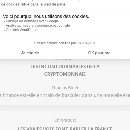
Chronique:
LA QUESTION DU SOIR
Cécile de Ménibus et Philippe David
Le commerce en ligne va-t-il tuer le commerce physique ?
Chronique:
LES INCONTOURNABLES DE LA
CRYPTOMONNAIE
Thomas Binet
a finance est-elle en train de basculer dans une nouvelle ère
Chronique:
LES VRAIES VOIX FONT PARLER LA FRANCE