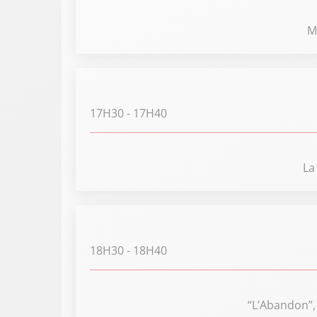
M
17H30
- 17H40
La
18H30
- 18H40
“L’Abandon”,