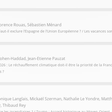
orence Rouas, Sébastien Ménard
aut-il exclure l’Espagne de l’Union Européenne ? / Les vacances so
ohen-Haddad, Jean-Etienne Pauzat
 : Le réchauffement climatique doit-il être la priorité de la France
s ?
onique Langlais, Mickaël Szerman, Nathalie Le Yondre, Matth
, Thibaud Rey
re les incendiaires ? / Trump : Accord historique au Moyen-Orient,