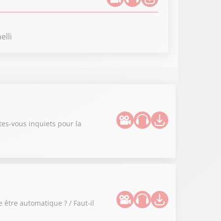
lli
tes-vous inquiets pour la
 être automatique ? / Faut-il