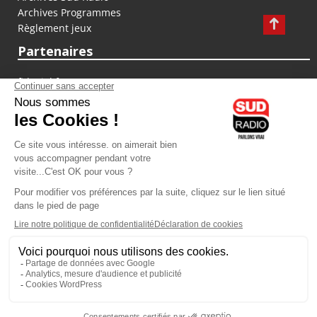
Archives Programmes
Règlement jeux
Partenaires
fiducial.fr
lyoncapitale.fr
olympique-et-lyonnais.com
L'application Iphone / Android
Téléchargez l'application
Les cookies
Gestion des cookies
Crédit photos : ©Sud Radio / Pierre Olivier