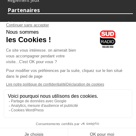
Règlement jeux
Partenaires
fiducial.fr
lyoncapitale.fr
olympique-et-lyonnais.com
L'application Iphone / Android
Téléchargez l'application
Les cookies
Gestion des cookies
Crédit photos : ©Sud Radio / Pierre Olivier
10H00
-
12H00
12H00 - 13H00
Laurence Péraud et Jean-Luc
Sylvain Lévy-Valensi
Moreau
Parlons immo