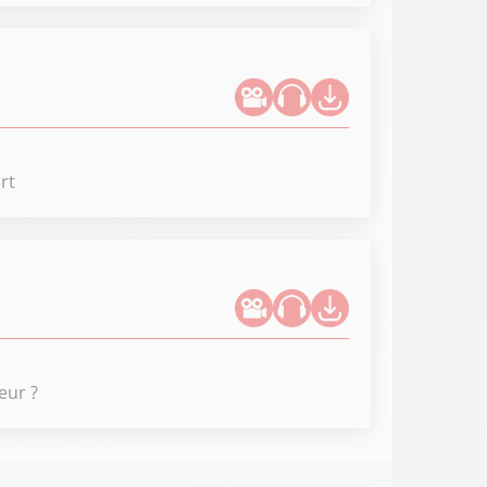
rt
eur ?