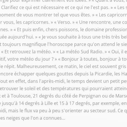
ergie pour exprimer clairement vos idées. » « Quant à vous, 
arifiez ce qui est nécessaire et ce qui ne l'est pas. » « Le
 moment de vous montrer tel que vous êtes. » « Les capricorn
 vous, les capricornes. » « Verso. » « Une rencontre, une co
es. » « Et puis enfin, chers poissons, le domaine professi
e aujourd'hui. » « Je vous souhaite à tous une très très bel
est toujours magnifique l'horoscope parce qu'on attend le sien
 Et retrouvez la météo. » « La météo Sud Radio. » « Oui, il e
ositif, votre météo du jour ? » « Bonjour à toutes, bonjour à 
de répit. Malheureusement, ce matin, le ciel est souvent gri
e encore échapper quelques gouttes depuis la Picardie, les H
ut en effet, dans l'après-midi, le temps devient un petit peu 
etrouver le soleil et des températures qui pourraient atteindr
x et à Toulouse, 21 degrés du côté de Perpignan ou de Marse
jusqu'à 14 degrés à Lille et 15 à 17 degrés, par exemple, en
di, mais le flux va peu à peu s'orienter au secteur sud. Ce 
s neiges que l'on a connues...