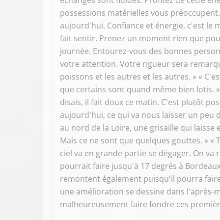
échanges sont fluides. Profitez de cette én
possessions matérielles vous préoccupent. Cl
aujourd'hui. Confiance et énergie, c'est le
fait sentir. Prenez un moment rien que pour
journée. Entourez-vous des bonnes personn
votre attention. Votre rigueur sera remarqué
poissons et les autres et les autres. » « C'
que certains sont quand même bien lotis. » «
disais, il fait doux ce matin. C'est plutôt p
aujourd'hui, ce qui va nous laisser un peu 
au nord de la Loire, une grisaille qui laiss
Mais ce ne sont que quelques gouttes. » « To
ciel va en grande partie se dégager. On va r
pourrait faire jusqu'à 17 degrés à Bordeau
remontent également puisqu'il pourra faire 
une amélioration se dessine dans l'après-mi
malheureusement faire fondre ces première