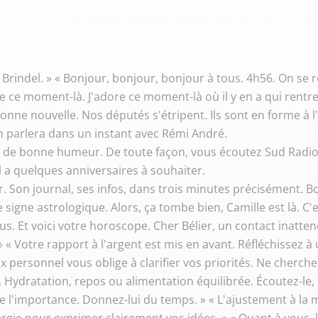
c Brindel. » « Bonjour, bonjour, bonjour à tous. 4h56. On se 
e ce moment-là. J'adore ce moment-là où il y en a qui rentrent
 bonne nouvelle. Nos députés s'étripent. Ils sont en forme à
 en parlera dans un instant avec Rémi André.
tre de bonne humeur. De toute façon, vous écoutez Sud Radio
Il a quelques anniversaires à souhaiter.
er. Son journal, ses infos, dans trois minutes précisément. Bo
igne astrologique. Alors, ça tombe bien, Camille est là. C'e
tous. Et voici votre horoscope. Cher Bélier, un contact inatt
 » « Votre rapport à l'argent est mis en avant. Réfléchissez
personnel vous oblige à clarifier vos priorités. Ne cherche
 Hydratation, repos ou alimentation équilibrée. Écoutez-le, le
e l'importance. Donnez-lui du temps. » « L'ajustement à la 