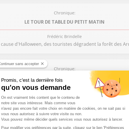
Chronique:
LE TOUR DE TABLE DU PETIT MATIN
Frédéric Brindelle
cause d'Halloween, des touristes dégradent la forêt des Ar
Chronique:
LES LÈVE-TÔT
Frédéric Brindelle
ntre avec Ludovic, l'éboueur de Paris star des ados et de 
Chronique: