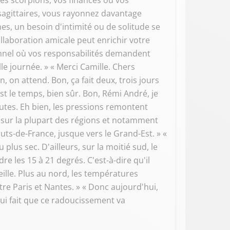
les scorpions, vos finances ou vos
s sagittaires, vous rayonnez davantage
es, un besoin d'intimité ou de solitude se
llaboration amicale peut enrichir votre
onnel où vos responsabilités demandent
le journée. » « Merci Camille. Chers
, on attend. Bon, ça fait deux, trois jours
st le temps, bien sûr. Bon, Rémi André, je
toutes. Eh bien, les pressions remontent
s sur la plupart des régions et notamment
auts-de-France, jusque vers le Grand-Est. » «
plus sec. D'ailleurs, sur la moitié sud, le
e les 15 à 21 degrés. C'est-à-dire qu'il
ille. Plus au nord, les températures
tre Paris et Nantes. » « Donc aujourd'hui,
qui fait que ce radoucissement va