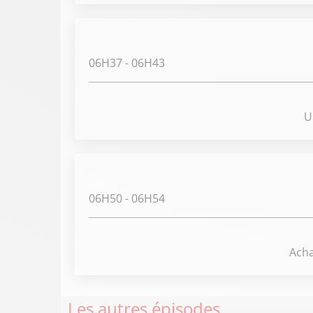
06H37
- 06H43
U
06H50
- 06H54
Acha
Les autres épisodes