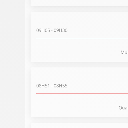
09H05
- 09H30
Mun
08H51
- 08H55
Quan