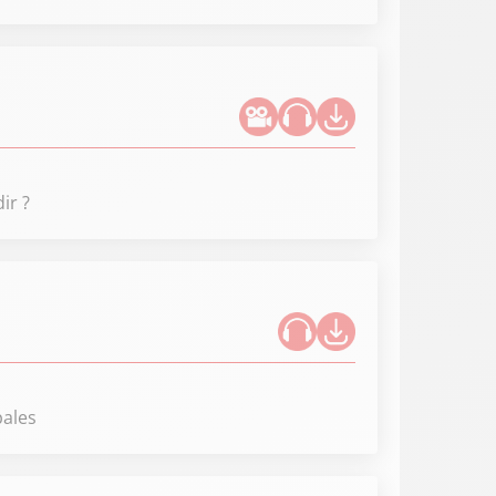
ir ?
pales