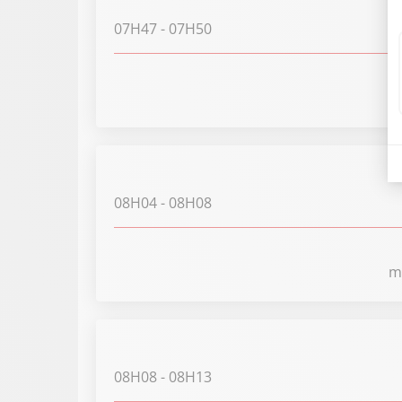
07H47
- 07H50
08H04
- 08H08
m
08H08
- 08H13