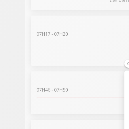
Ces dern
07H17
- 07H20
07H46
- 07H50