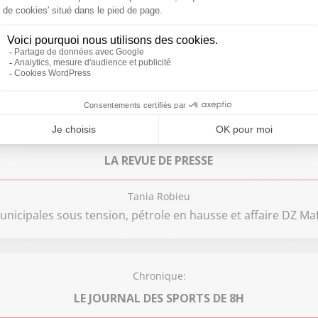
Chronique:
SUD RADIO VOUS EXPLIQUE
Maxime Lledo
Méningite : faut-il craindre une épidémie en France ?
Chronique:
LA REVUE DE PRESSE
Tania Robieu
unicipales sous tension, pétrole en hausse et affaire DZ Maf
Chronique:
LE JOURNAL DES SPORTS DE 8H