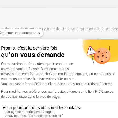
ants de Rigarda vivent au rythme de l'incendie qui menace leur c
 plusieurs communes des Pyrénées-Orientales, la solidarité s'est r
e nourrissons sont victimes du syndrome du bébé secoué