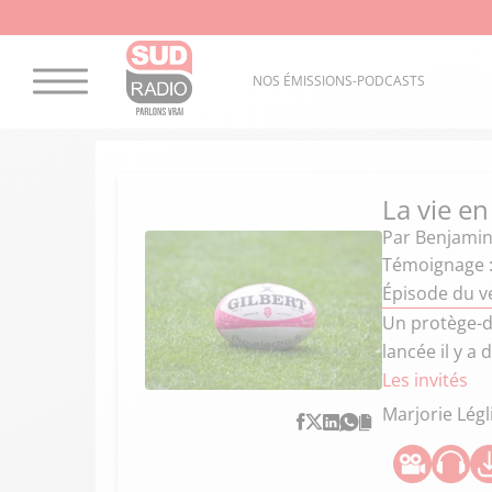
NOS ÉMISSIONS-PODCASTS
La vie en
Par
Benjamin
Témoignage :
Épisode du v
Un protège-d
lancée il y a
Les invités
Marjorie Légl