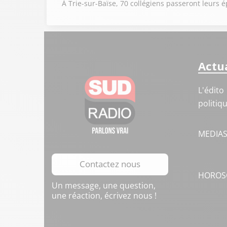
À Trie-sur-Baïse, 70 collégiens passeront leur
Actua
L'édito
politiq
MEDIA
Contactez nous
HOROS
Un message, une question,
une réaction, écrivez nous !