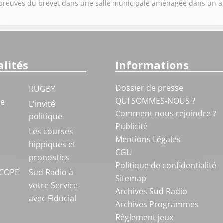
s épreuves du brevet dans une salle municipale aménagée dans un 
lités
Informations
Dossier de presse
RUGBY
QUI SOMMES-NOUS ?
ue
L'invité
Comment nous rejoindre ?
politique
Publicité
S
Les courses
Mentions Légales
hippiques et
CGU
pronostics
Politique de confidentialité
COPE
Sud Radio à
Sitemap
votre Service
Archives Sud Radio
avec Fiducial
Archives Programmes
Règlement jeux