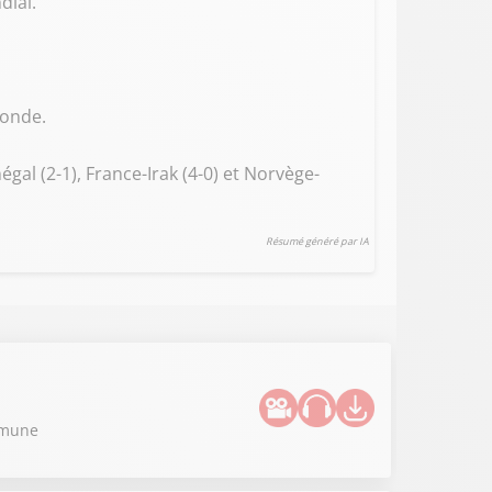
dial.
Monde.
al (2-1), France-Irak (4-0) et Norvège-
Résumé généré par IA
ommune