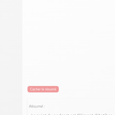
Cacher le résumé
Résumé :