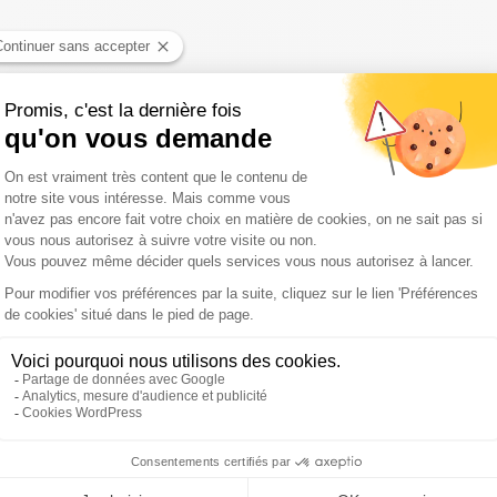
 plusieurs communes des Pyrénées-Orientales, la solidarité s'est r
e nourrissons sont victimes du syndrome du bébé secoué
m
du Tour de France mardi : ils anticipent une forte affluence