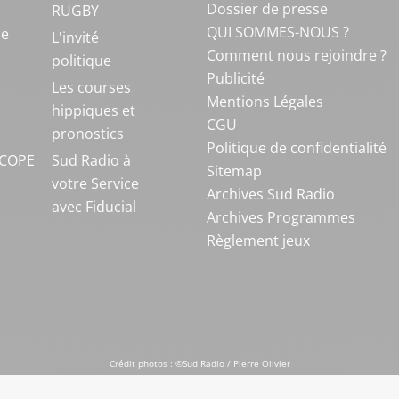
Dossier de presse
RUGBY
QUI SOMMES-NOUS ?
ue
L'invité
Comment nous rejoindre ?
politique
Publicité
S
Les courses
Mentions Légales
hippiques et
CGU
pronostics
Politique de confidentialité
COPE
Sud Radio à
Sitemap
votre Service
Archives Sud Radio
avec Fiducial
Archives Programmes
Règlement jeux
Crédit photos : ©Sud Radio / Pierre Olivier