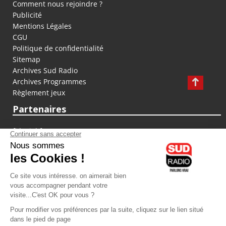
Comment nous rejoindre ?
Publicité
Mentions Légales
CGU
Politique de confidentialité
Sitemap
Archives Sud Radio
Archives Programmes
Règlement jeux
Partenaires
fiducial.fr
lyoncapitale.fr
olympique-et-lyonnais.com
L'application Iphone / Android
Téléchargez l'application