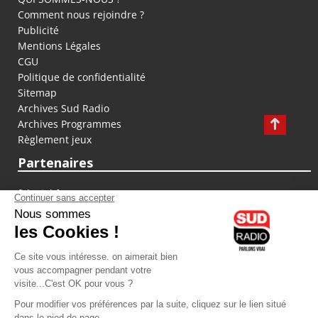
Comment nous rejoindre ?
Publicité
Mentions Légales
CGU
Politique de confidentialité
Sitemap
Archives Sud Radio
Archives Programmes
Règlement jeux
Partenaires
fiducial.fr
lyoncapitale.fr
olympique-et-lyonnais.com
L'application Iphone / Android
Téléchargez l'application