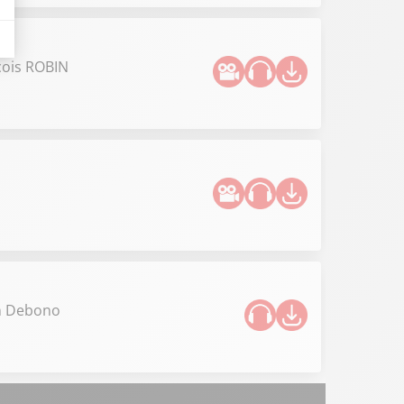
çois ROBIN
en Debono