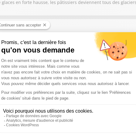
laces en forte hausse, les pâtissiers deviennent tous des glaciers
ournier, Alexandre Fonseca, Julien Job
ent les fortes chaleurs impactent les vaches et l'élevage en Fran
avid Baroche, Raphaël Haumont, François, Adrien Brunet, 
jambon de Paris est-ce un poison violent ? Élever des porcs sans 
vier Orset, Stéphanie Corsiglia
zon des meilleurs produits repérés au salon Gourmet Selection.