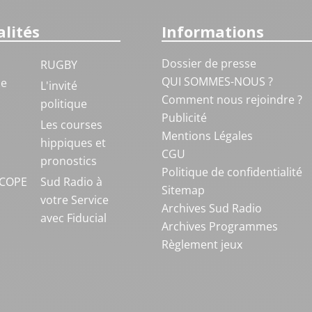
lités
Informations
Dossier de presse
RUGBY
QUI SOMMES-NOUS ?
ue
L'invité
Comment nous rejoindre ?
politique
Publicité
S
Les courses
Mentions Légales
hippiques et
CGU
pronostics
Politique de confidentialité
COPE
Sud Radio à
Sitemap
votre Service
Archives Sud Radio
avec Fiducial
Archives Programmes
Règlement jeux