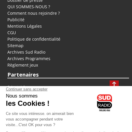
Dossier de presse
QUI SOMMES-NOUS ?
Comment nous rejoindre ?
Publicité
Mentions Légales
CGU
Politique de confidentialité
Sitemap
Archives Sud Radio
Archives Programmes
Règlement jeux
Partenaires
fiducial.fr
lyoncapitale.fr
olympique-et-lyonnais.com
L'application Iphone / Android
Téléchargez l'application