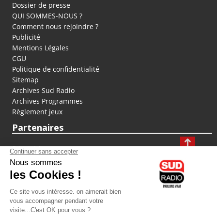
Dossier de presse
QUI SOMMES-NOUS ?
Comment nous rejoindre ?
Publicité
Mentions Légales
CGU
Politique de confidentialité
Sitemap
Archives Sud Radio
Archives Programmes
Règlement jeux
Partenaires
fiducial.fr
lyoncapitale.fr
olympique-et-lyonnais.com
L'application Iphone / Android
Téléchargez l'application