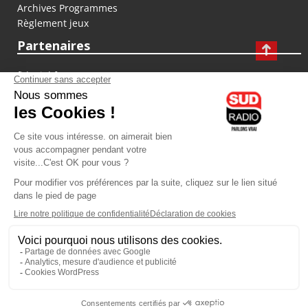
Archives Programmes
Règlement jeux
Partenaires
fiducial.fr
lyoncapitale.fr
olympique-et-lyonnais.com
L'application Iphone / Android
Téléchargez l'application
Les cookies
Gestion des cookies
Crédit photos : ©Sud Radio / Pierre Olivier