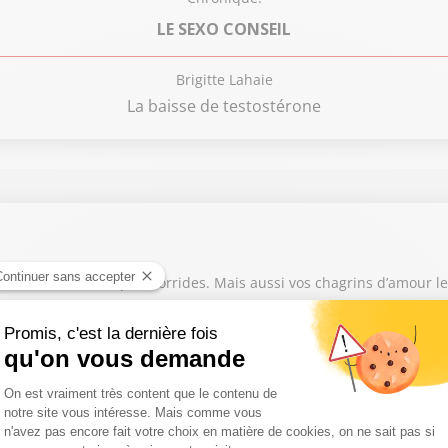
LE SEXO CONSEIL
Brigitte Lahaie
La baisse de testostérone
s amours d’été les plus torrides. Mais aussi vos chagrins d’amour 
tenaire plus désirant(e) ? Quels sont les critères d’un ou d’une sex