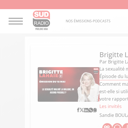
NOS ÉMISSIONS-PODCASTS
Brigitte
Par
Brigitte 
La sexualité 
Épisode du l
Comment main
est-elle si u
votre rapport
Les invités
Sandie BOU