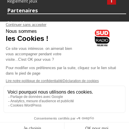
Règlement jeux
Partenaires
fiducial.fr
lyoncapitale.fr
olympique-et-lyonnais.com
L'application Iphone / Android
Téléchargez l'application
Les cookies
Gestion des cookies
Crédit photos : ©Sud Radio / Pierre Olivier
10H00
-
13H00
13H00 - 14H00
Anthony Martins Misse
Jacques Pessis