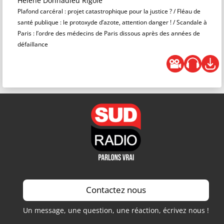
Hélène Donnadieu Rigole
Plafond carcéral : projet catastrophique pour la justice ? / Fléau de
santé publique : le protoxyde d’azote, attention danger ! / Scandale à
Paris : l’ordre des médecins de Paris dissous après des années de
défaillance
Contactez nous
Un message, une question, une réaction, écrivez nous !