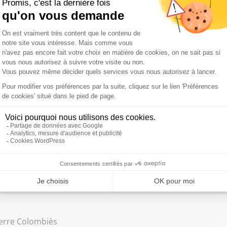
erre de l’énergie : qui sont les ennemis de l’intérieur ? / 25 ème n
ès PSG-Arsenal : le vivre ensemble, désormais une utopie ?
e Burkli
de notre ville » : l’affiche de la honte / Présidentielle 2027 : bienv
pe Darantière
Dame de Chartres du 23 au 25 mai / « Cadavre de vache plutôt qu’e
aillie d'une députée LFI contre le Canon français.
ierre Colombiès