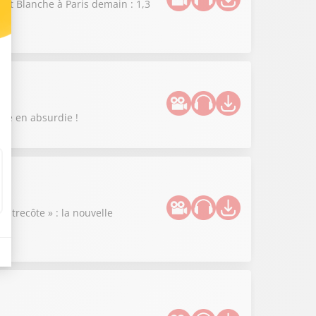
uit Blanche à Paris demain : 1,3
enue en absurdie !
ntrecôte » : la nouvelle