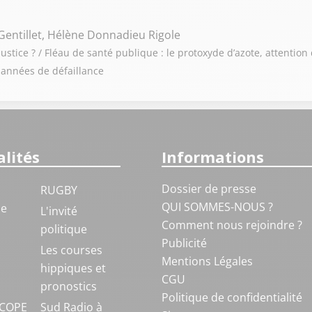
Gentillet, Hélène Donnadieu Rigole
ustice ? / Fléau de santé publique : le protoxyde d’azote, attention 
 années de défaillance
lités
Informations
Dossier de presse
RUGBY
QUI SOMMES-NOUS ?
ue
L'invité
Comment nous rejoindre ?
politique
Publicité
S
Les courses
Mentions Légales
hippiques et
CGU
pronostics
Politique de confidentialité
COPE
Sud Radio à