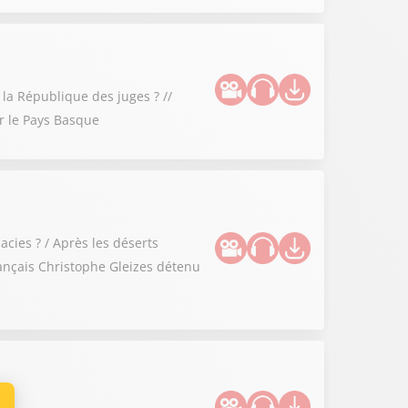
 la République des juges ? //
ur le Pays Basque
cies ? / Après les déserts
rançais Christophe Gleizes détenu