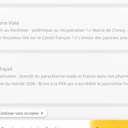
rie Viala
och au Panthéon : polémique ou récupération ? // Mairie de Chessy :
ne Rousseau tire sur le Canon français ! // L'amour des japonais po
 Fayad
calisation : bientôt du paracétamol made in France dans nos pharma
 du monde 2026 : Bravo à la FIFA qui a accrédité le journaliste f
 Boyer, Fabien Bouglé