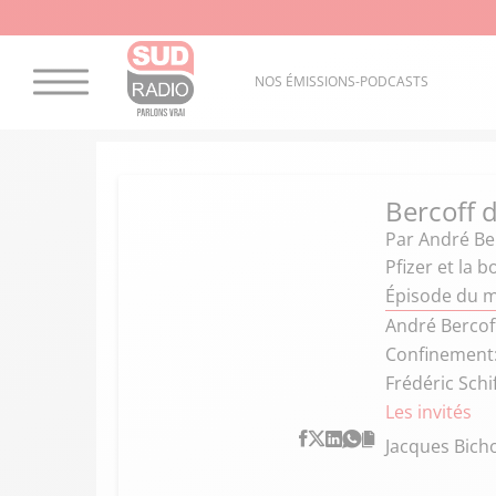
NOS ÉMISSIONS-PODCASTS
Bercoff d
Par
André Ber
Pfizer et la b
Épisode du 
André Bercoff
Confinement: 
Frédéric Schi
Les invités
Jacques Bich