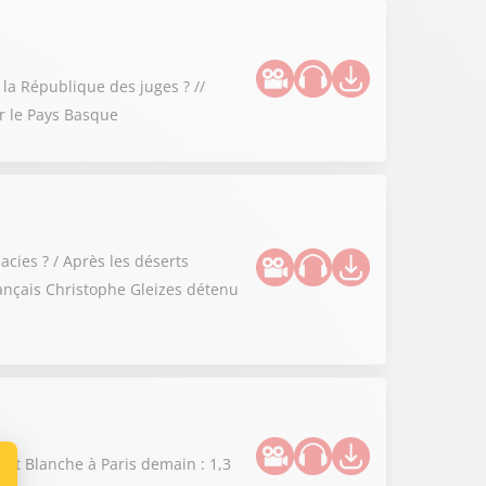
 la République des juges ? //
ur le Pays Basque
cies ? / Après les déserts
rançais Christophe Gleizes détenu
uit Blanche à Paris demain : 1,3