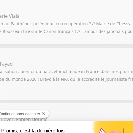
rie Viala
och au Panthéon : polémique ou récupération ? // Mairie de Chessy :
ne Rousseau tire sur le Canon français ! // L'amour des japonais po
 Fayad
calisation : bientôt du paracétamol made in France dans nos pharma
 du monde 2026 : Bravo à la FIFA qui a accrédité le journaliste f
 Boyer, Fabien Bouglé
erre de l’énergie : qui sont les ennemis de l’intérieur ? / 25 ème n