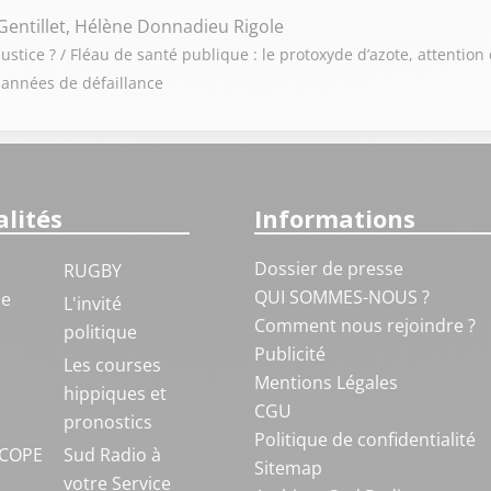
Gentillet, Hélène Donnadieu Rigole
ustice ? / Fléau de santé publique : le protoxyde d’azote, attention 
 années de défaillance
lités
Informations
Dossier de presse
RUGBY
QUI SOMMES-NOUS ?
ue
L'invité
Comment nous rejoindre ?
politique
Publicité
S
Les courses
Mentions Légales
hippiques et
CGU
pronostics
Politique de confidentialité
COPE
Sud Radio à
Sitemap
votre Service