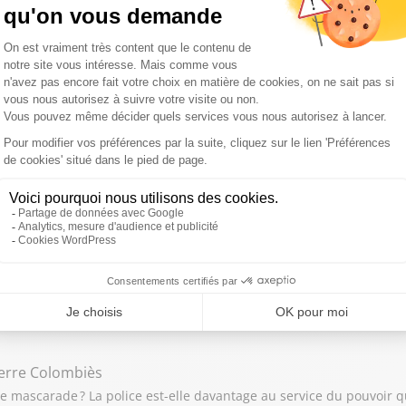
ès PSG-Arsenal : le vivre ensemble, désormais une utopie ?
e Burkli
de notre ville » : l’affiche de la honte / Présidentielle 2027 : bienv
pe Darantière
Dame de Chartres du 23 au 25 mai / « Cadavre de vache plutôt qu’e
aillie d'une députée LFI contre le Canon français.
ierre Colombiès
une mascarade ? La police est-elle davantage au service du pouvoir 