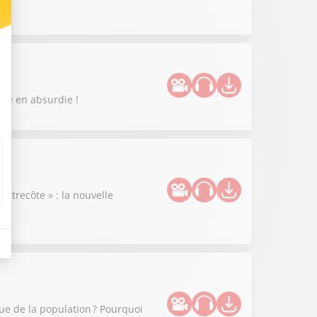
enue en absurdie !
ntrecôte » : la nouvelle
que de la population ? Pourquoi